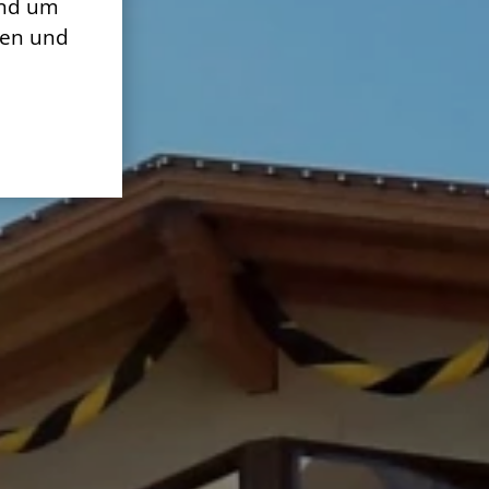
und um
nen und