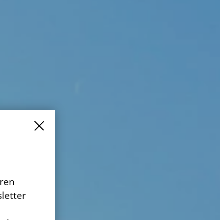
eren
letter