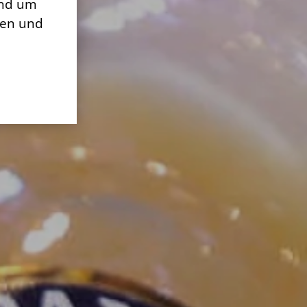
und um
nen und