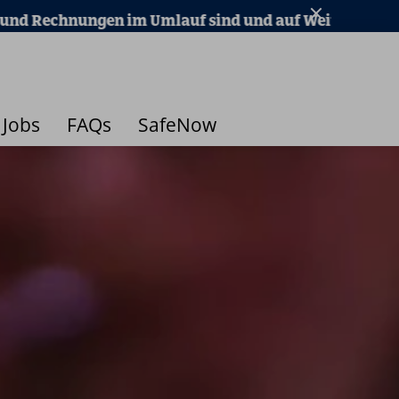
rkaufsportalen angeboten werden. Wir möchten nochmal 
Jobs
FAQs
SafeNow