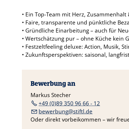
• Ein Top-Team mit Herz, Zusammenhalt &
• Faire, transparente und pünktliche Bez
• Gründliche Einarbeitung – auch für Neue
• Wertschätzung pur – ohne Küche kein 
• Festzeltfeeling deluxe: Action, Musik,
• Zukunftsperspektiven: saisonal, langfris
Bewerbung an
Markus Stecher
+49 (0)89 350 96 66 - 12
b
w
rb
ng
st
ftl
d
Oder direkt vorbeikommen – wir freue