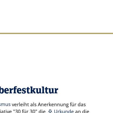
oberfestkultur
ismus
verleiht als Anerkennung für das
tive "30 für 30" die
Urkunde
an die