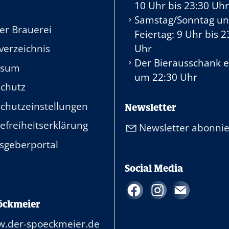
10 Uhr
bis
23:30 Uhr
Samstag/Sonntag u
er Brauerei
Feiertag:
9 Uhr
bis
2
Uhr
verzeichnis
Der Bierausschank 
ssum
um
22:30 Uhr
chutz
chutzeinstellungen
Newsletter
efreiheitserklärung
Newsletter abonni
sgeberportal
Social Media
öckmeier
.der-spoeckmeier.de