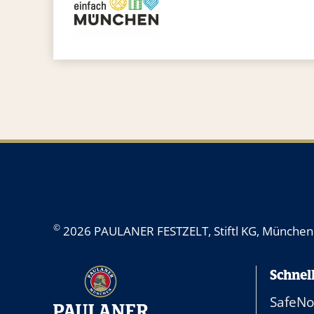
©
2026 PAULANER FESTZELT, Stiftl KG, München. 
Schnel
SafeN